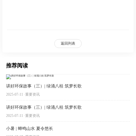
返回列表
推荐阅读
讲好环保故事（三）| 绿涌八桂 筑梦长歌
2025-07-11 ·重要资讯
讲好环保故事（三）| 绿涌八桂 筑梦长歌
2025-07-11 ·重要资讯
小暑 | 蝉鸣山水 夏令悠长