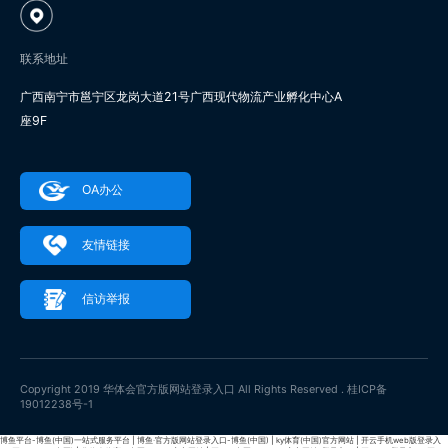
联系地址
广西南宁市邕宁区龙岗大道21号广西现代物流产业孵化中心A
座9F
OA办公
友情链接
信访举报
Copyright 2019 华体会官方版网站登录入口 All Rights Reserved .
桂ICP备
19012238号-1
博鱼平台-博鱼(中国)一站式服务平台
|
博鱼·官方版网站登录入口-博鱼(中国)
|
ky体育(中国)官方网站
|
开云手机web版登录入