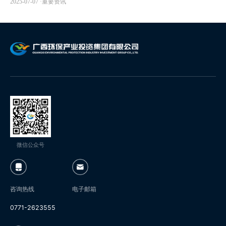
2025-07-07 ·重要资讯
微信公众号
咨询热线
电子邮箱
0771-2623555